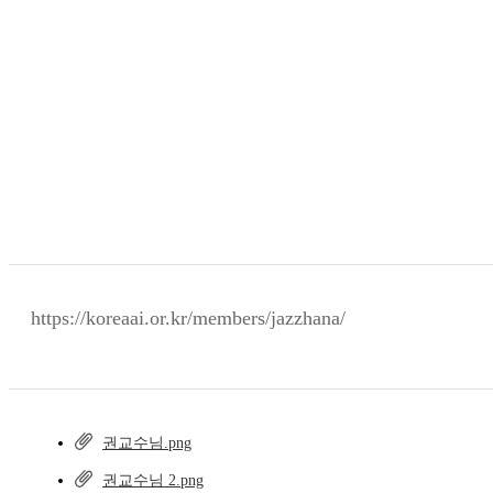
https://koreaai.or.kr/members/jazzhana/
권교수님.png
권교수님 2.png