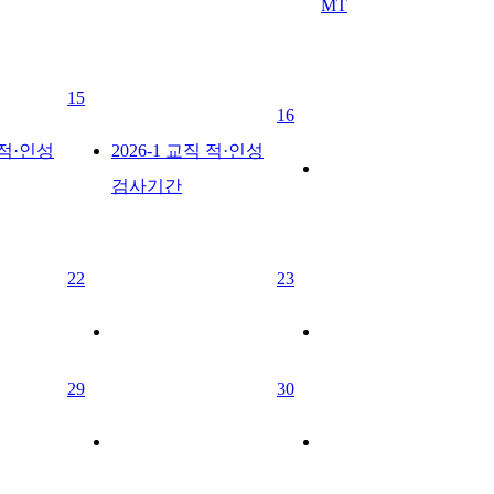
MT
15
16
 적·인성
2026-1 교직 적·인성
검사기간
22
23
29
30