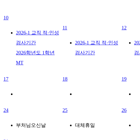
10
11
12
2026-1 교직 적·인성
검사기간
2026-1 교직 적·인성
2
2026학년도 1학년
검사기간
검
MT
17
18
19
24
25
26
부처님오신날
대체휴일