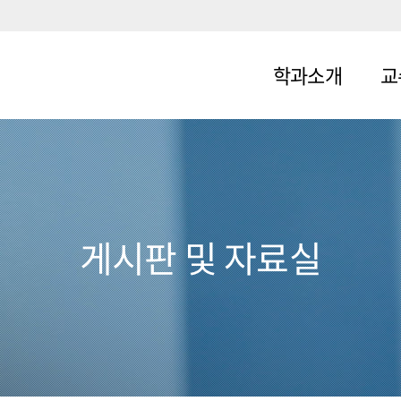
학과소개
교
소개
교
교육목표
연혁
게시판 및 자료실
목표 양성
인력
졸업후 진로
오시는 길