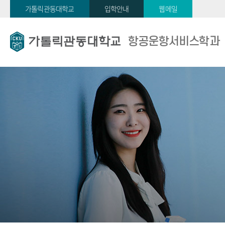
가톨릭관동대학교
입학안내
웹메일
항공운항서비스학과