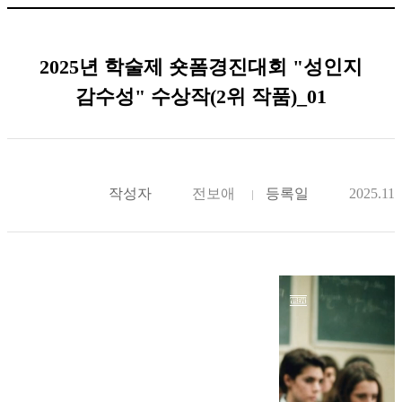
2025년 학술제 숏폼경진대회 "성인지
감수성" 수상작(2위 작품)_01
작성자
전보애
등록일
2025.11.