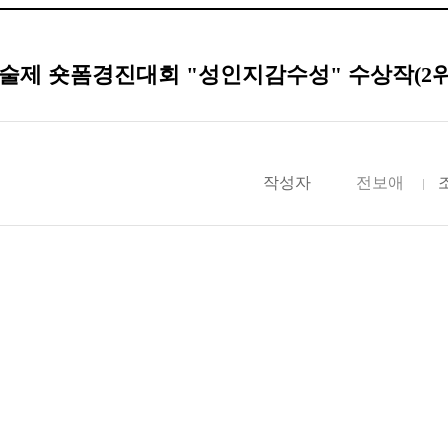
 학술제 숏폼경진대회 "성인지감수성" 수상작(2위 
작성자
전보애