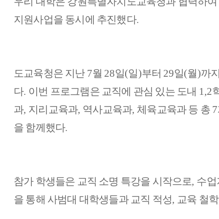
우리 대학은 강원특별자치도교육청
과 협력하여
지원사업을 동시에 추진했다
.
도교육청은 지난
7
월
28
일
(
일
)
부터
29
일
(
월
)
까지
다
.
이번 프로그램은 교직에 관심 있는 도내
1,
2
과
,
지리교육과
,
역사교육과
,
체육교육과 등 총
7
을 함께했다
.
참가 학생들은 교직 소명 특강을 시작으로
,
수업
을 통해 사범대 대학생들과 교직 적성
,
교육 철학