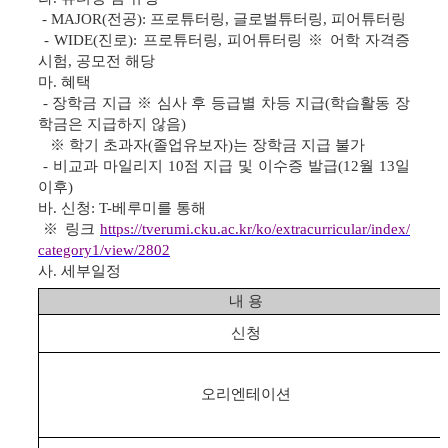
- MAJOR(
전공
):
프로튜터링
,
글로벌튜터링
,
피어튜터링
- WIDE(
진로
):
프로튜터링
,
피어튜터링
※
어학 자격증
시험
,
공모전 해당
마
.
혜택
-
장학금 지급
※
심사 후 등급별 차등 지급
(
학습활동 장
학금은 지급하지 않음
)
※
학기 초과자
(
졸업유보자
)
는 장학금 지급 불가
-
비교과 마일리지
10
점 지급 및 이수증 발급
(12
월
13
일
이후
)
바
.
신청
: T-
베루미를 통해
※
링크
https://tverumi.cku.ac.kr/ko/extracurricular/index/
category1/view/2802
사
.
세부일정
내 용
신청
오리엔테이션