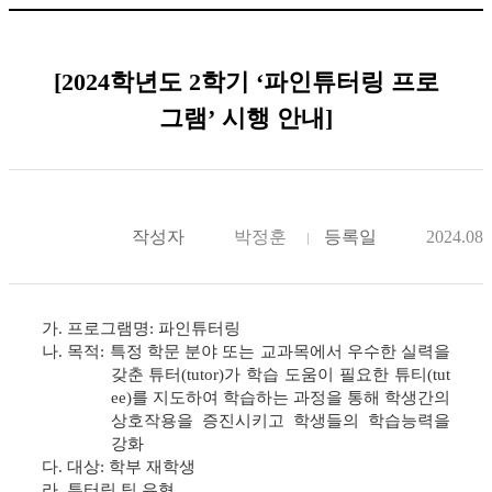
[2024학년도 2학기 ‘파인튜터링 프로
그램’ 시행 안내]
작성자
박정훈
등록일
2024.08.
가
.
프로그램명
:
파인튜터링
나
.
목적
:
특정 학문 분야 또는 교과목에서 우수한 실력을
갖춘 튜터
(tutor)
가
학습 도움이 필요한
튜티
(tut
ee)
를 지도하여 학습하는 과정을 통해
학생간의
상호작용을 증진시키고
학생들의 학습능력을
강화
다
.
대상
:
학부 재학생
라
.
튜터링 팀 유형