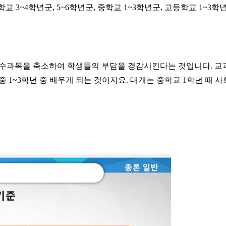
학교
3~4
학년군
, 5~6
학년군
,
중학교
1~3
학년군
,
고등학교
1~3
학
수과목을 축소하여 학생들의 부담을 경감시킨다는 것입니다
.
교
 중
1~3
학년 중 배우게 되는 것이지요
.
대개는 중학교
1
학년 때 사