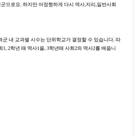
년군으로요
.
하지만 어정쩡하게 다시 역사
,
지리
,
일반사회
과군 내 교과별 시수는 단위학교가 결정할 수 있습니다
.
따
회
1, 2
학년 때 역사
1
을
, 3
학년때 사회
2
와 역사
2
를 배웁니