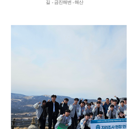
길
- 금진해변 - 해산