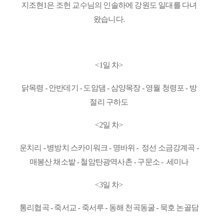
지조현1은 조헌 교수님의 인솔하에 강원도 일대를 다녀
왔습니다.
<1일 차>
닭목령 - 안반데기 - 도암댐 - 삼양목장 - 영월 청령포 - 방
절리 구하도
<2일 차>
운치리 - 병방치 스카이워크 - 명바위
- 정선 소금강계곡 -
매봉산 채소밭 - 철암탄광역사촌 - 구문소 - 세미나
<3일 차>
통리협곡 - 죽서교 - 죽서루 - 동해 천곡동굴 - 묵호 논골담