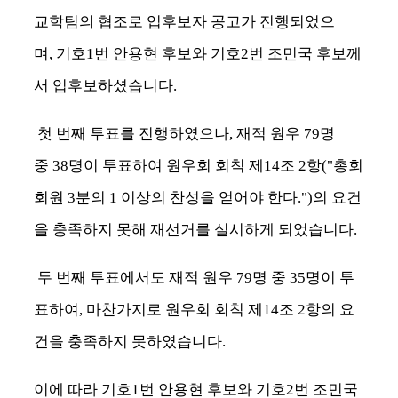
교학팀의 협조로 입후보자 공고가 진행되었으
며
,
기호
1
번 안용현 후보와 기호
2
번 조민국 후보께
서 입후보하셨습니다
.
첫 번째 투표를 진행하였으나
,
재적 원우
79
명
중
38
명이 투표하여 원우회 회칙 제
14
조
2
항
("
총회
회원
3
분의
1
이상의 찬성을 얻어야 한다
.")
의 요건
을 충족하지 못해 재선거를 실시하게 되었습니다
.
두 번째 투표에서도 재적 원우
79
명 중
35
명이 투
표하여
,
마찬가지로 원우회 회칙 제
14
조
2
항의 요
건을 충족하지 못하였습니다
.
이에 따라 기호
1
번 안용현 후보와 기호
2
번 조민국