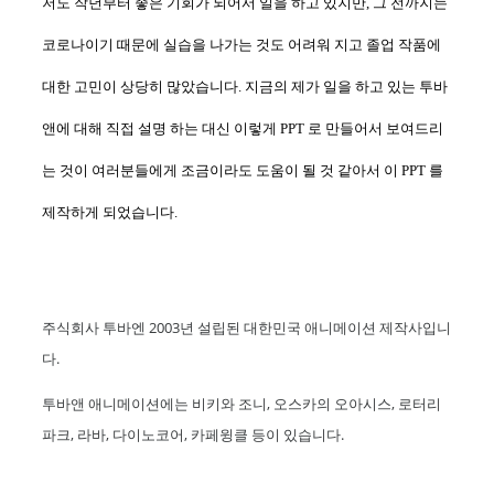
저도 작년부터 좋은 기회가 되어서 일을 하고 있지만
,
그 전까지는
코로나이기 때문에 실습을 나가는 것도 어려워 지고 졸업 작품에
대한 고민이 상당히 많았습니다
.
지금의 제가 일을 하고 있는
투바
앤에
대해 직접 설명 하는 대신 이렇게
PPT
로 만들어서
보여드리
는 것이 여러분들에게 조금이라도 도움이 될 것 같아서 이
PPT
를
제작하게 되었습니다
.
2003
주식회사
투바엔
년 설립된 대한민국 애니메이션 제작사입니
.
다
애니메이션에는
조니
,
,
투바앤
비키와
오스카의 오아시스
로터리
,
,
,
.
파크
라바
다이노코어
카페윙클
등이 있습니다