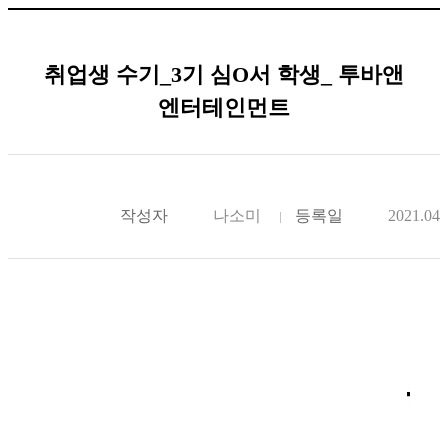
취업생 수기_3기 심O서 학생_ 투바앤
엔터테인먼트
작성자
나소미
등록일
2021.04.