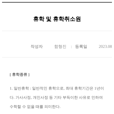
휴학 및 휴학취소원
작성자
함형진
등록일
2023.08.
[
휴학
종류
]
1. 일반휴학 :
일반적인 휴학으로, 최대 휴학기간은 1년이
다. 가사사정, 개인사정 등 기타 부득이한 사유로 인하여
수학할 수 없을 때를 의미한다.