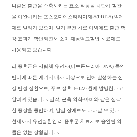
나필은 혈관을 수축시키는 효소 작용을 차단해 혈관
을 이완시키는 포스포디에스터라아제
-5(PDE-5)
억제
제로 알려져 있으며
,
발기 부전 치료 이외에도 혈관 확
장 효과가 확인되면서 소아 폐동맥고혈압 치료에도
사용되고 있습니다
.
리 증후군은 사립체 유전자
(
미토콘드리아
DNA)
돌연
변이에 따른 에너지 대사 이상으로 인해 발생하는 신
경 변성 질환으로
,
주로 생후
3~12
개월에 발병한다고
알려져 있습니다
.
발작
,
근육 약화
·
마비와 같은 심각
한 증상을 동반하며
,
발달 장애로도 나타날 수 있다
.
현재까지 유전질환인 리 증후군 치료제로 승인된 약
물은 없는 상황입니다
.