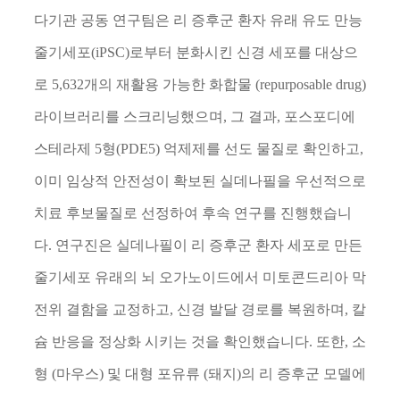
다기관 공동 연구팀은 리 증후군 환자 유래 유도 만능
줄기세포
(iPSC)
로부터 분화시킨 신경 세포를 대상으
로
5,632
개의 재활용 가능한 화합물
(repurposable drug)
라이브러리를 스크리닝했으며
,
그 결과
,
포스포디에
스테라제
5
형
(PDE5)
억제제를 선도 물질로 확인하고
,
이미 임상적 안전성이 확보된 실데나필을 우선적으로
치료 후보물질로 선정하여 후속 연구를 진행했습니
다
.
연구진은 실데나필이 리 증후군 환자 세포로 만든
줄기세포 유래의 뇌 오가노이드에서 미토콘드리아 막
전위 결함을 교정하고
,
신경 발달 경로를 복원하며
,
칼
슘 반응을 정상화 시키는 것을 확인했습니다
.
또한
,
소
형
(
마우스
)
및 대형 포유류
(
돼지
)
의 리 증후군 모델에