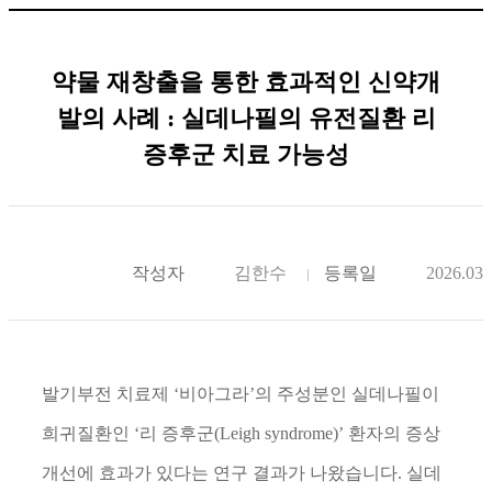
약물 재창출을 통한 효과적인 신약개
발의 사례 : 실데나필의 유전질환 리
증후군 치료 가능성
작성자
김한수
등록일
2026.03.
발기부전 치료제
‘
비아그라
’
의 주성분인 실데나필이
희귀질환인
‘
리 증후군
(Leigh syndrome)’
환자의 증상
개선에 효과가 있다는 연구 결과가 나왔습니다
.
실데