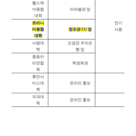
헬스케
어융합
라파엘관 앞
대학
트리니
전기
티융합
창조관
CU
앞
사용
대학
사범대
요셉관 우리은
학
행 앞
총동아
리연합
학생회관
회
휴먼서
비스대
온라인 홍보
학
의과대
온라인 홍보
학