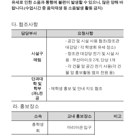
유세로 인한 소음과 통행에 불편이 발생할 수 있으니
,
많은 양해 바
랍니다
.(
수업시간 중 음악재생 등 소음발생 활동 금지
)
다
.
협조사항
담당부서
요청사항
-
공간 및 시설 사용 협조
(
창조관
대강당
/
각 학생회 유세 장소
)
시설구
-
창조관 대강당 전기 및 시설 사
매팀
용
:
무선마이크
2
개
,
단상
1
개
-
각 건물 앞 공간 전기 사용
(
각 건
물 앞 홍보활동 엠프 전원 용
)
단과대
학 및
학부
-
재학생 홍보 및 안내 지도 협조
(
과
),
전
공
라
.
홍보장소
소속
교내 홍보장소
비고
총학생
마리아관 입구
회