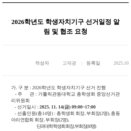
2026학년도 학생자치기구 선거일정 알
림 및 협조 요청
작성자
고재광
등록일
2025.10.
가
.
구 분
: 2026
학년도 학생자치기구 선거 진행
-
주 관
:
가톨릭관동대학교 총학생회 중앙선거관
리위원회
-
선거일시
:
2025. 11. 14(
금
) 09:00~17:00
-
선출인원
(
총
14
명
) :
총학생회 회장
,
부회장
(2
명
),
총동
아리연합회 회장
,
부회장
(2
명
),
단과대학 학생회 회장
,
부회장
(10
명
)