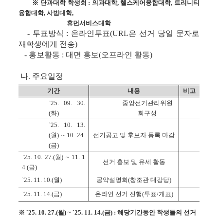
※
단과대학 학생회
:
의과대학
,
헬스케어융합대학
,
트리니티
융합대학
,
사범대학
,
휴먼서비스대학
-
투표방식
:
온라인투표
(URL
은 선거 당일 문자로
재학생에게 전송
)
-
홍보활동
:
대면 홍보
(
오프라인 활동
)
나
.
주요일정
기간
내용
비고
`25. 09. 30.
중앙선거관리위원
(
화
)
회구성
`25. 10. 13.
(
월
) ~ 10. 24.
선거공고 및 후보자 등록 마감
(
금
)
`25. 10. 27.(
월
) ~ 11. 1
선거 홍보 및 유세 활동
4.(
금
)
`25. 11. 10.(
월
)
공약설명회
(
창조관 대강당
)
`25. 11. 14.(
금
)
온라인 선거 진행
(
투표
/
개표
)
※
`25. 10. 27.(
월
) ~ `25. 11. 14.(
금
) :
해당기간동안 학생들의 선거