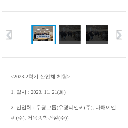
<2023-2학기 산업체 체험>
1. 일시 : 2023. 11. 21(화)
2. 산업체 : 우광그룹(우광티엔씨(주), 다해이엔
씨(주), 거목종합건설(주))