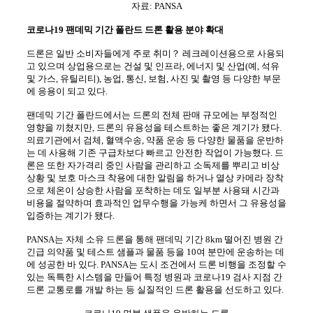
자료: PANSA
코로나19
팬데믹 기간 폴란드 드론 활용 분야 확대
드론은 일반 소비자들에게 주로 취미
？
레크레이션용으로 사용되
고 있으며 상업용으로는 건설 및 인프라, 에너지 및 산업(예, 석유
및 가스, 유틸리티), 농업, 통신, 보험, 사진 및 촬영 등 다양한 부문
에 응용이 되고 있다.
팬데믹 기간 폴란드에서는 드론의 전체 판매 규모에는 부정적인
영향을 끼쳤지만, 드론의 유용성을 테스트하는 좋은 계기가 됐다.
의료기관에서 검체, 혈액수송, 약품 운송 등 다양한 물품을 운반하
는 데 사용해 기존 구급차보다 빠르고 안전한 작업이 가능했다. 드
론은 또한 자가격리 중인 사람을 관리하고 소독제를 뿌리고 비상
상황 및 보호 마스크 착용에 대한 알림을 하거나 열상 카메라 장착
으로 체온이 상승한 사람을 포착하는 데도 일부분 사용돼 시간과
비용을 절약하며 효과적인 업무수행을 가능케 하면서 그 유용성을
입증하는 계기가 됐다.
PANSA
는 자체 소유 드론을 통해 팬데믹 기간 8km 떨어진 병원 간
긴급 의약품 및 테스트 샘플과 물품 등을 10여 분만에 운송하는 데
에 성공한 바 있다. PANSA는 도시 조건에서 드론 비행을 조정할 수
있는 독특한 시스템을 만들어 특정 병원과 코로나19 검사 지점 간
드론 교통로를 개발 하는 등 실질적인 드론 활용을 선도하고 있다.