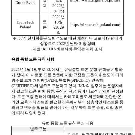
엘
소),
https://www.targikielce.pl/idea
Drone Event
체
2022
년
(미정)
2021
년
토
DroneTech
10월
https://dronetech-poland.com/
Poland
룬
28, 29
일
주: 상기 전시회들은 일반적으로 매년 개최이나 코로나19 팬데믹
상황으로 2022년 날짜 미정 상태
자료: KOTRA 바르샤바 무역관 자체 조사
유럽
통합
드론
규칙
시행
2021
년 1월 1일부로 EU에서는 유럽통합 드론 운행 규칙을 시행하
게 됐다. 이 새로운 드론 운행에 대한 규정은 드론의 위험도에 따라
범주를 크게 개방형(OPEN), 특별형(SPECIFIC), 인증형
(CERTIFIED) 세 범주로 구분하고 있다.
각각의 범주에는 운행자에
게 필요한 조종 면허 종류, 운영시 규정 등이 비교적 상세히 규정됐
다. 드론 조종 면허에 대해서는 카테고리별로 세분화돼 간단한 온
라인 교육과 테스트만 필요한 경우에서부터 심층적인 테스트를 통
과하고 면허증 발급을 받아야 하는 경우까지 드론 종류, 작업 종류
에 따라 다양화 됐다.
유럽 통합 드론 규칙 핵심 내용
범주 구분
ㅇ 승인, 허가가 필요하지 않은 가시권(V