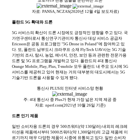
코로나19
면봉 샘플을 운반하는 드론
자료: PANSA, NCZAS(2020년 12월 4일 보도자료)
폴란드 5G 확대와 드론
5G
서비스의 확산이 드론 시장에도 긍정적인 영향을 주고 있다. 국
가연구센터로서 통신연구기관이자 통신사 대상 서비스 공급자
Ericsson은 공동 프로그램인 "5G Drone in Poland”에 참여하고 있
다. 또, 폴란드 남부도시 크라쿠프 소재 FlyTech UAV사는 5G 기술
기반의 조사, 탐사, 농업, 에너지, 안전, 보안 등과 관련한 전문가용
드론 및 5G 프로그램을 개발하고 있다. 폴란드의 4대 통신사
Orange Mobile, Play, Plus, T-mobile 모두 폴란드 내 주요 도시에 5G
서비스를 제공하고 있어 현재는 거의 대부분의 대도시에서는 5G
기술기반 드론을 사용할 수 있게 됐다.
통신사 PLUS의 인터넷 서비스망 현황
주: 4대 통신사 중 Plus가 현재 가장 넓은 지역 제공 중
자료: nperf.com(2021년 10월 26일 기준)
드론 인기 제품
일반 소비자용 드론의 경우 500즈워티(약 130달러) 내외의 레크레
이션용 제품에서부터 5000즈워티(약 1,300달러)의 고급 제품에 이
르기까지 매우 다양한 제품이 시중에 유통되고 있다. 일반 소비자