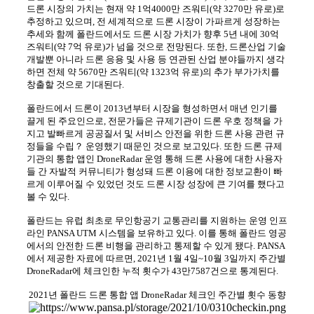
드론 시장의 가치는 현재 약 1억4000만 즈워티(약 3270만 유로)로
추정하고 있으며, 전 세계적으로 드론 시장이 가파르게 성장하는
추세와 함께 폴란드에서도 드론 시장 가치가 향후 5년 내에 30억
즈워티(약 7억 유로)가 넘을 것으로 전망된다. 또한, 드론산업 기술
개발뿐 아니라 드론 응용 및 사용 등 연관된 산업 분야들까지 생각
하면 전체 약 5670만 즈워티(약 1323억 유로)의 추가 부가가치를
창출할 것으로 기대된다.
폴란드에서 드론이 2013년부터 시장을 형성하면서 매년 인기를
끌게 된 주요인으로, 전문가들은 규제기관이 드론 우호 정책을 가
지고 발빠르게 공공질서 및 서비스 안전을 위한 드론 사용 관련 규
정들을 수립
？
운영했기 때문인 것으로 보고있다. 또한 드론 규제
기관의 통합 앱인 DroneRadar 운영 통해 드론 사용에 대한 사용자
들 간 자발적 커뮤니티가 형성돼 드론 이용에 대한 정보교환이 빠
르게 이루어질 수 있었던 것도 드론 시장 성장에 큰 기여를 했다고
볼 수 있다.
폴란드는 유럽 최초로 무인항공기 교통관리를 지원하는 운영 인프
라인 PANSA UTM 시스템을 보유하고 있다. 이를 통해 폴란드 영공
에서의 안전한 드론 비행을 관리하고 통제할 수 있게 됐다. PANSA
에서 제공한 자료에 따르면, 2021년 1월 4일~10월 3일까지 주간별
DroneRadar에 체크인한 누적 횟수가 43만7587건으로 통계된다.
2021
년 폴란드 드론 통합 앱 DroneRadar 체크인 주간별 횟수 동향