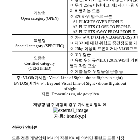
ㅇ 무게 25㎏ 미만이고, 제3자에 대한 위
지 비행하는 드론
개방형
ㅇ 3개 하위 범주로 구분
Open category(OPEN)
-
A1-FLIGHTS OVER PEOPLE
- A2-FLIGHTS CLOSE TO PEOPLE
- A3-FLIGHTS AWAY FROM PEOPLE
ㅇ 가시권/비가시권(VLOS/BVLOS) 비
특별형
ㅇ 제3자에 대한 위험도 중간정도로 개
Special category (SPECIFIC)
ㅇ 25kg 이상의 드론이거나 VLOS고도
ㅇ 고위험군
인증형
ㅇ 유럽 위임규정(EU) 2019/945에 
Certified category
행과 작업 포함
(CERTIFIED)
ㅇ 예를 들어 위험물질 운송 등
주: VLOS(가시권:
Visual Line of Sight - drone flights in sight),
BVLOS(
비가시권: Beyond Visual Line of Sight - drone flights out
of sight
자료: Dronerules.eu, ulc.gov.pl/en
개방형 범주 비행의 경우 가시권비행의 예
자료: ironsky.pl
전문가 인터뷰
드론 전문 개발업체 M사의 직원 K씨에 의하면 폴란드 드론 시장