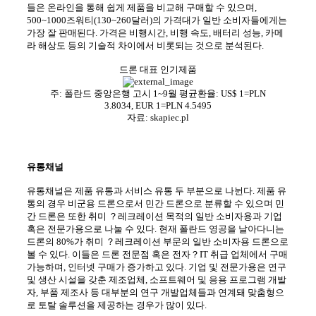
들은 온라인을 통해 쉽게 제품을 비교해 구매할 수 있으며,
500~1000즈워티(130~260달러)의 가격대가 일반 소비자들에게는
가장 잘 판매된다. 가격은 비행시간, 비행 속도, 배터리 성능, 카메
라 해상도 등의 기술적 차이에서 비롯되는 것으로 분석된다.
드론 대표 인기제품
주: 폴란드 중앙은행 고시 1~9월 평균환율: US$ 1=PLN
3.8034
, EUR 1=
PLN
4.5495
자료: skapiec.pl
유통채널
유통채널은 제품 유통과 서비스 유통 두 부분으로 나뉜다. 제품 유
통의 경우 비군용 드론으로서 민간 드론으로 분류할 수 있으며 민
간 드론은 또한 취미
？
레크레이션 목적의 일반 소비자용과 기업
혹은 전문가용으로 나눌 수 있다. 현재 폴란드 영공을 날아다니는
드론의 80%가 취미
？
레크레이션 부문의 일반 소비자용 드론으로
볼 수 있다. 이들은 드론 전문점 혹은 전자
？
IT 취급 업체에서 구매
가능하며, 인터넷 구매가 증가하고 있다. 기업 및 전문가용은 연구
및 생산 시설을 갖춘 제조업체, 소프트웨어 및 응용 프로그램 개발
자, 부품 제조사 등 대부분의 연구 개발업체들과 연계돼 맞춤형으
로 토탈 솔루션을 제공하는 경우가 많이 있다.