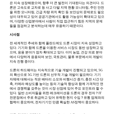
은 지속 성장해왔으며, 향후 더 큰 발전이 기대된다는 의견이다. 드
론은 고속도로 교차로 등 사고 다발 지역 현황 모니터링, 주민 안전
을 위한 모니터링, 긴급 차량 위치 확인 등 보안상의 문제로도 필요
성이 대두되고 있어 공공기관에서도 활용 가능성이 확대되고 있으
며, 다양한 산업분야에서 사람이 직접 접근하기 힘든 지역의 문제
들을 점검하고 분석하는데 매우 유용하기 때문이다.
시사점
전 세계적인 추세와 함께 폴란드에도 드론 시장이 지속 성장하고
있다. 기기와 함께 드론을 이용한 서비스 시장도 동반 성장하고 있
으며, 응용 분야가 점차 확대되고 있다. 이미 농업, 건강 의료 분야
에서 다양하게 응용되며 보안, 국토관리, 물류 부문에서의 개발이
지속 진행 중이다.
드론의 하드웨어는 지속적으로 기술 개발이 진행되고 있으며, 5G
의 확산으로 5G 기반 드론의 선두적 기술 개발이 필요하다. 기기
자체에 대해서는 적은 배터리 소모와 비행시간 증가, 충전 시간 단
축, 카메라 해상도를 높이는 등의 기술적 향상과 함께 가격적인 면
에서 경쟁력을 갖추는 것이 시장 선점에 있어 주요 포인트라 할 수
있다. 일반 소비자들을 위한 레크레이션용 드론의 경우 전자
？
IT
전문점에서 주로 취급하고 있어 유력한 현지 수입
？
유통 업체와의
협력이 중요하며, 전자기기인 만큼 확실한 AS정책이 중요하다.