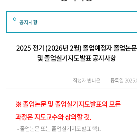
공지사항
공지사항
2025 전기 (2026년 2월) 졸업예정자 졸업논문
동아리
및 졸업실기지도발표 공지사항
학생회
작성자
변나은
등록일
2025.
자유게시판
취업정보
※ 졸업논문 및 졸업실기지도발표의 모든
포토갤러리
과정은 지도교수와 상의할 것.
- 졸업논문 또는 졸업실기지도발표 택1.
입학게시판