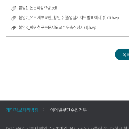
붙임1_논문작성요령.pdf
붙임2_유도 세부교안_황인수 (졸업실기지도발표 예시) (1) (1).hwp
붙임3_학위 청구논문지도교수 위촉신청서 (1).hwp
개인정보처리방침
이메일무단수집거부
[우] 25601 강릉시 범일로 579번길 24 (내곡동) 가톨릭관동대학교 