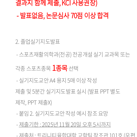
결과지 함께 제출, KCI 사용권장)
- 발표없음, 논문심사 70점 이상 합격
2. 졸업실기지도발표
-
스
포츠재활의학과(전공) 전공개설 실기 교과목 또는
1
종목
각종 스포츠종목
선
택
- 실기
지
도
교
안 A4 용지 5매 이상 작성
제출 및
5분간
실
기지도발표 실시 (발표 PPT 별도
제작, PPT 제출X)
- 붙임 2. 실기지도교안 작성 예시 참조 요망
-
제출기한 :
2025
년 11
월 20
일 오후 5시까지
- 제출처 :
트리니티융합
대학 교학팀 창조관
101
호 (우편