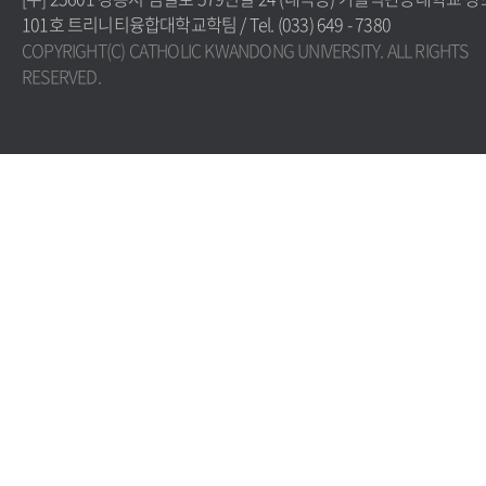
101호 트리니티융합대학교학팀 / Tel. (033) 649 - 7380
COPYRIGHT(C) CATHOLIC KWANDONG UNIVERSITY. ALL RIGHTS
RESERVED.