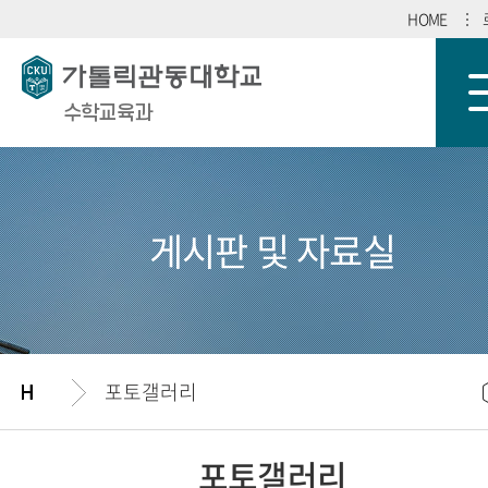
HOME
수학교육과
게시판 및 자료실
포토갤러리
포토갤러리