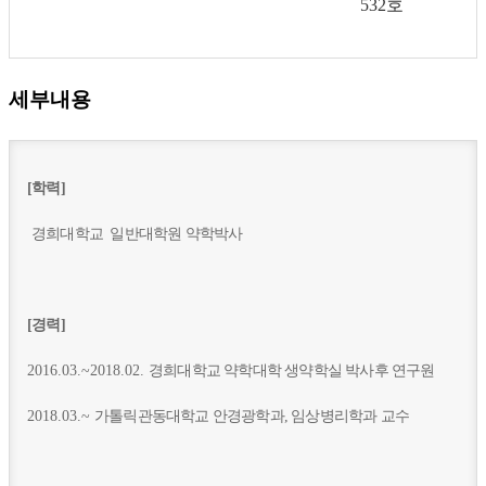
532호
세부내용
[학력]
경희대학교 일반대학원
약학박사
[경력]
2016.03.~2018.02.
경희대학교 약학대학 생약학실 박사후 연구원
2018.03.~
가톨릭관동대학교 안경광학과, 임상병리학과 교수