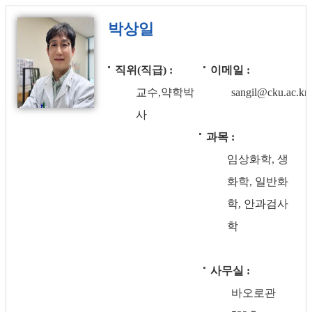
박상일
직위(직급)
이메일
교수,약학박
sangil@cku.ac.kr
사
과목
임상화학, 생
화학, 일반화
학, 안과검사
학
사무실
바오로관