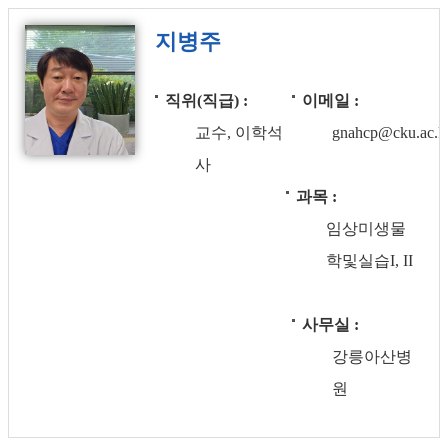
지병주
직위(직급)
이메일
교수, 이학석
gnahcp@cku.ac.k
사
과목
임상미생물
학및실습I, II
사무실
강릉아산병
원