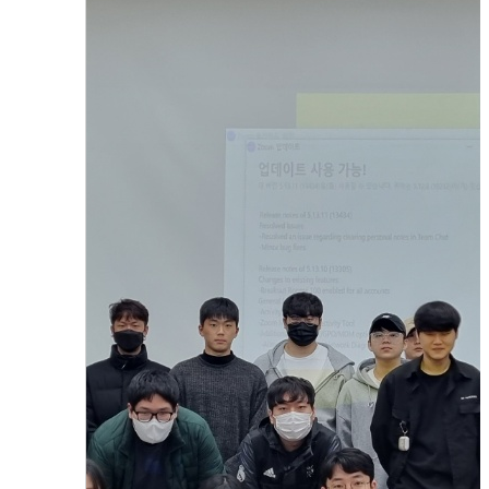
(주)더픽트 전창대 대표님의 특강
2023.10.31
함형진