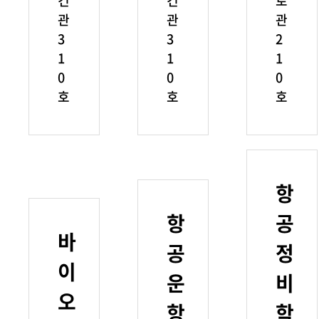
건
건
로
관
관
관
3
3
2
1
1
1
0
0
0
호
호
호
항
항
공
바
공
정
이
운
비
오
항
학