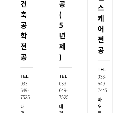
건
공
스
축
(
케
공
5
어
학
년
전
전
제
공
공
)
TEL
033-
TEL
TEL
033-
033-
649-
649-
649-
7445
7525
7525
바
대
대
오