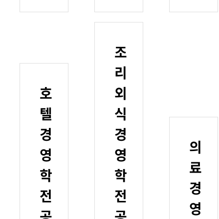
조
리
호
외
텔
식
경
경
의
영
영
료
학
학
경
전
전
영
공
공