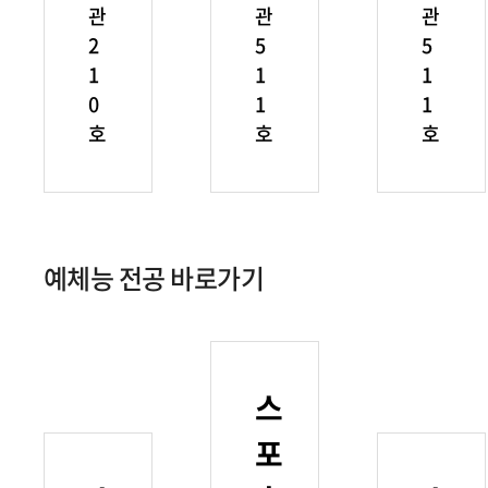
관
관
관
2
5
5
1
1
1
0
1
1
호
호
호
예체능 전공 바로가기
스
포