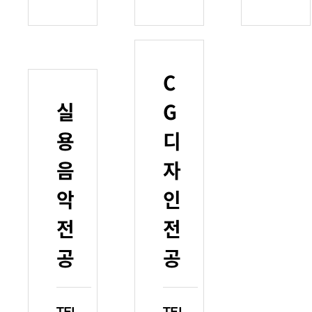
C
실
G
용
디
음
자
악
인
전
전
공
공