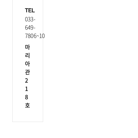
TEL
033-
649-
7806~10
마
리
아
관
2
1
8
호