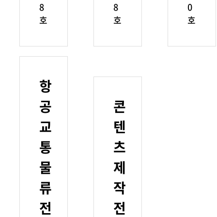
8
8
0
호
호
호
항
공
콘
교
텐
통
츠
물
제
류
작
전
전