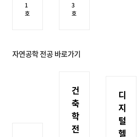
1
3
호
호
자연공학 전공 바로가기
건
디
축
지
학
털
전
헬