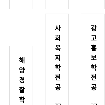
사
광
회
고
복
홍
지
보
해
학
학
양
전
전
경
공
공
찰
학