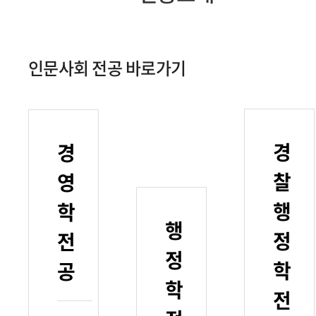
인문사회 전공 바로가기
경
경
찰
영
행
학
행
정
전
정
학
공
학
전