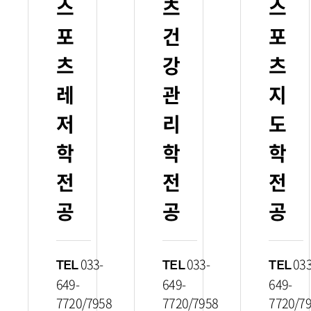
스
츠
스
포
건
포
츠
강
츠
레
관
지
저
리
도
학
학
학
전
전
전
공
공
공
033-
033-
033
TEL
TEL
TEL
649-
649-
649-
7720/7958
7720/7958
7720/7