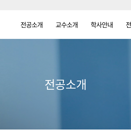
전공소개
교수소개
학사안내
소개
교수소개
교육과정
전
교육목표
교과목
동
로드맵
연혁
기
전공소개
학사일정
사
건축학 교육
인증
건축학 교육
인증
프로그램
졸업 후 진로