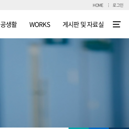
HOME
로그인
전공생활
WORKS
게시판 및 자료실
공활동
건축전
전공공지
아리
학생활동
전공소식
자재
학생활동
자유게시판
용안내
(영상)
자료실
진로가이드영상