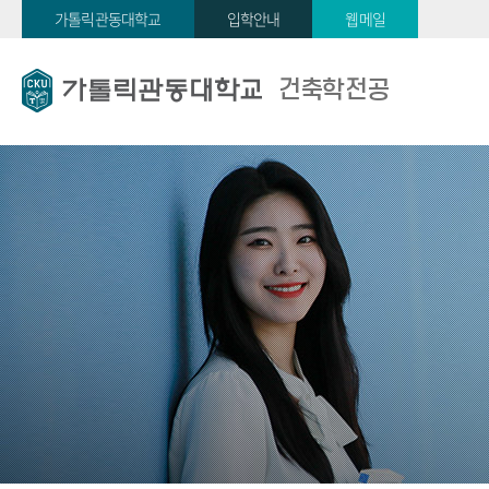
가톨릭관동대학교
입학안내
웹메일
건축학전공