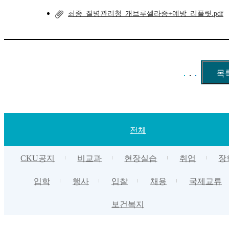
최종_질병관리청_개브루셀라증+예방_리플릿.pdf
전체
CKU공지
비교과
현장실습
취업
장
입학
행사
입찰
채용
국제교류
보건복지