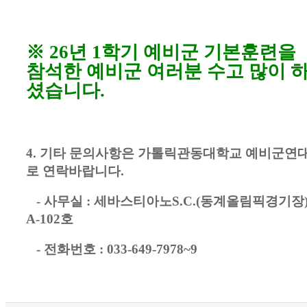
※
26
년
1
학기 예비군 기본훈련을
참석한 예비군 여러분 수고 많이 
셨습니다
.
4.
기타 문의사항은 가톨릭관동대학교 예비군연
로 연락바랍니다
.
-
사무실
:
세바스티아노
S.C.(
동계올림픽경기장
A-102
호
-
전화번호
: 033-649-7978~9