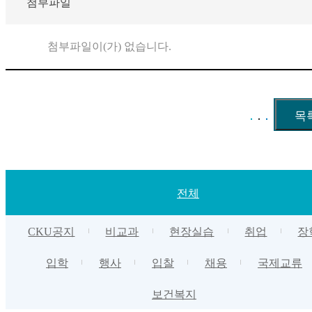
첨부파일
첨부파일이(가) 없습니다.
전체
CKU공지
비교과
현장실습
취업
장
입학
행사
입찰
채용
국제교류
보건복지