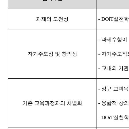
과제의 도전성
- DOiT
실천학
-
과제수행이
자기주도성 및 창의성
-
자기주도적
-
교내외 기관
-
정규 교과목
기존 교육과정과의 차별화
-
융합적
·
창의
- DOiT
실천학