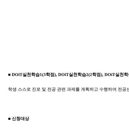
■
DOiT
실천학습
1(3
학점
), DOiT
실천학습
2(2
학점
), DOiT
실천학
학생 스스로 진로 및 전공 관련 과제를 계획하고 수행하여 전
■
신청대상