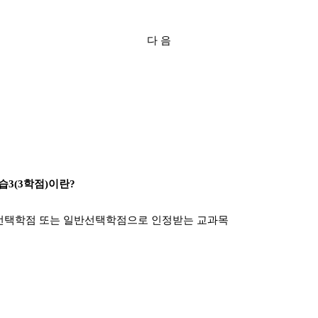
다 음
습
3(3
학점
)
이란
?
공선택학점 또는 일반선택학점으로 인정받는 교과목