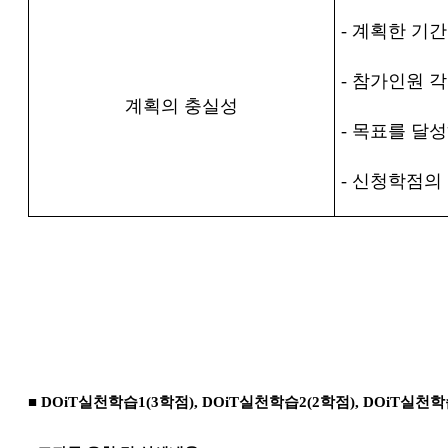
-
계획한 기간
-
참가인원 각
계획의 충실성
-
목표를 달성
-
신청학점의
■
DOiT
실천학습
1(3
학점
), DOiT
실천학습
2(2
학점
), DOiT
실천학