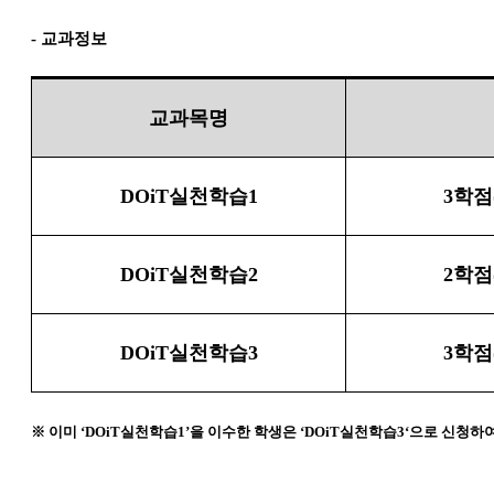
-
교과정보
교과목명
DOiT
실천학습
1
3
학점
DOiT
실천학습
2
2
학점
DOiT
실천학습
3
3
학점
※
이미
‘DOiT
실천학습
1’
을 이수한 학생은
‘DOiT
실천학습
3‘
으로 신청하여