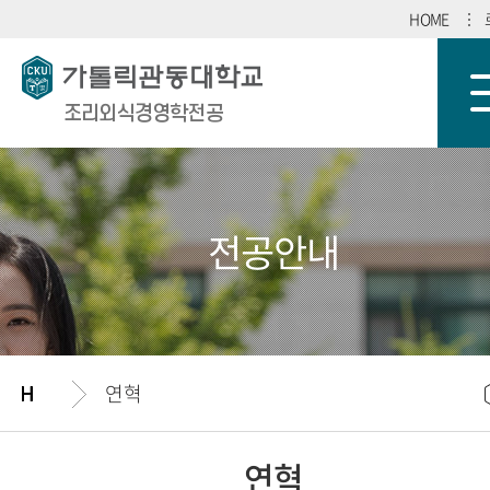
HOME
조리외식경영학전공
전공안내
연혁
연혁