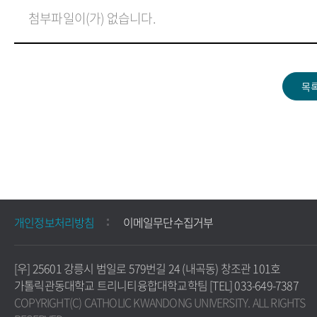
첨부파일이(가) 없습니다.
개인정보처리방침
이메일무단수집거부
[우] 25601 강릉시 범일로 579번길 24 (내곡동) 창조관 101호
가톨릭관동대학교 트리니티융합대학교학팀 [TEL] 033-649-7387
COPYRIGHT(C) CATHOLIC KWANDONG UNIVERSITY. ALL RIGHTS