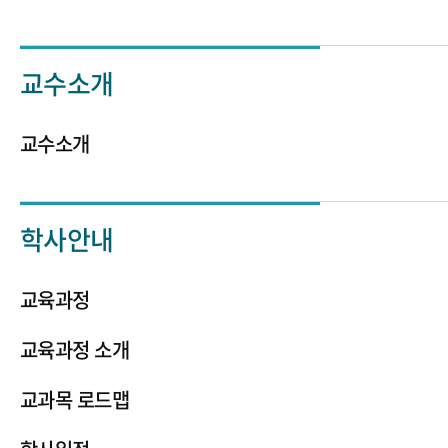
교수소개
교수소개
학사안내
교육과정
교육과정 소개
교과목 로드맵