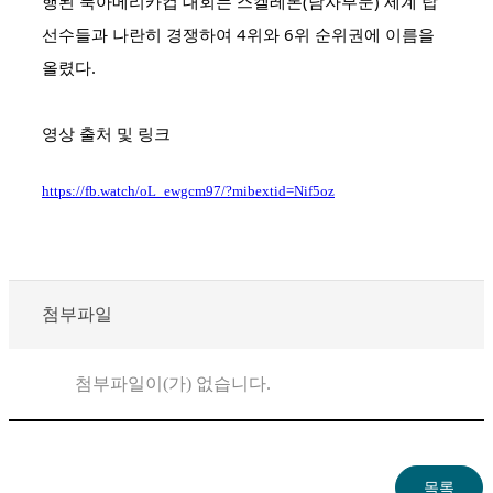
행된 북아메리카컵 대회는 스켈레톤(남자부문) 세계 탑
선수들과 나란히 경쟁하여 4위와 6위 순위권에 이름을
올렸다.
영상 출처 및 링크
https://fb.watch/oL_ewgcm97/?mibextid=Nif5oz
첨부파일
첨부파일이(가) 없습니다.