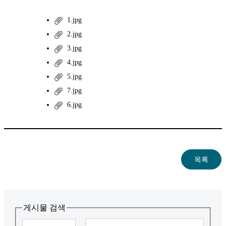
1.jpg
2.jpg
3.jpg
4.jpg
5.jpg
7.jpg
6.jpg
게시물 검색