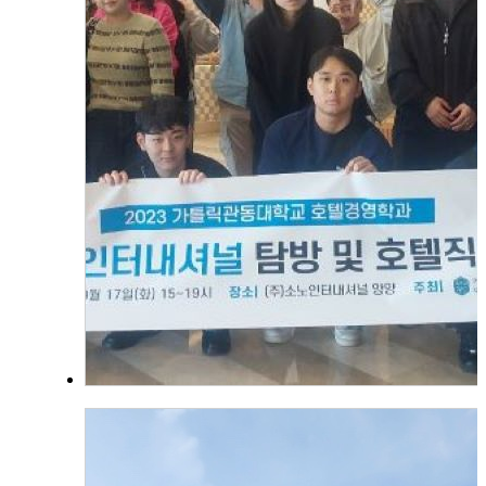
쏠비치양양 호텔앤리조트 답사(기업 탐방 및 
험프로그램)
2023.10.31
함형진