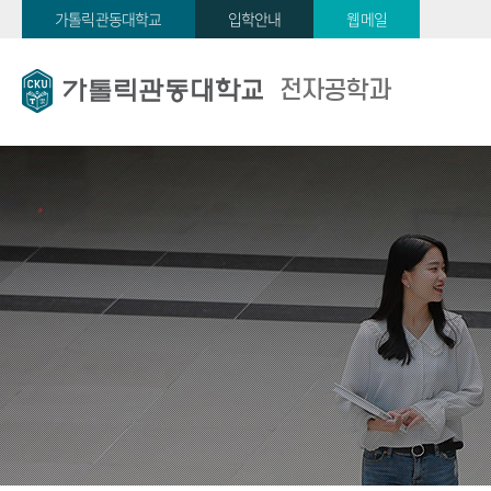
가톨릭관동대학교
입학안내
웹메일
전자공학과