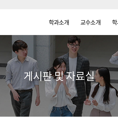
학과소개
교수소개
학
소개
교수소개
교
교육목표
교
로
연혁
게시판 및 자료실
학
목표 양성
인력
졸업후 진로
관련 자격증
오시는 길