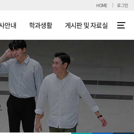
HOME
로그인
사안내
학과생활
게시판 및 자료실
육과정
학과활동
커뮤니티
과목
동아리
자료실
드맵
사일정