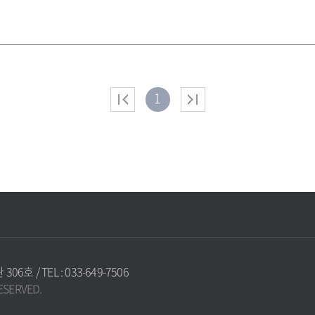
1
 / TEL : 033-649-7506
ESERVED.