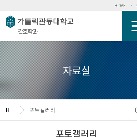
HOME
간호학과
자료실
포토갤러리
포토갤러리