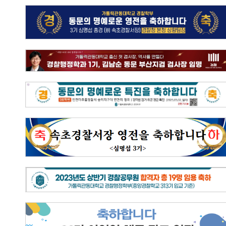
동문의 명예로운 영전을 축하합니다(3기 심명섭 총경
2026.01.15
이현정
경찰청 본청 상황팀장)
동문의 명예로운 영전을 축하합니다(부산지검 검사장
임명)
2026.01.15
이현정
동문의 명예로운 특진을 축하합니다.
2025.12.24
이현정
2024년도 속초경찰서장 영전을 축하합니다.
2025.05.15
이현정
2025.05.12
이현정
2023년도 상반기 경찰공무원 합격자 총 19명 임용
축하드립니다.
26기 이인영 해군 장교 임관 축하합니다.