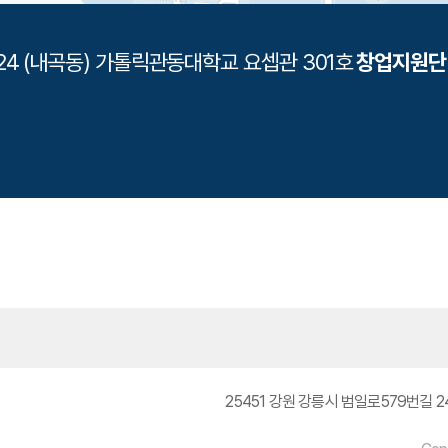
길 24 (내곡동) 가톨릭관동대학교 요셉관 301호
창업지원단
25451 강원 강릉시 범일로579번길