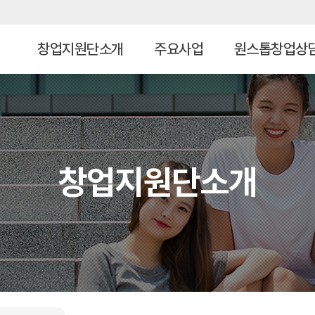
창업지원단소개
주요사업
원스톱창업상
인사말
예비창업패
창업상담
키지
연혁
자료실
초기창업패
조직도
공지사항
키지
창업지원단소개
홍보자료
로컬콘텐츠
중점대학
오시는 길
창업보육센
터