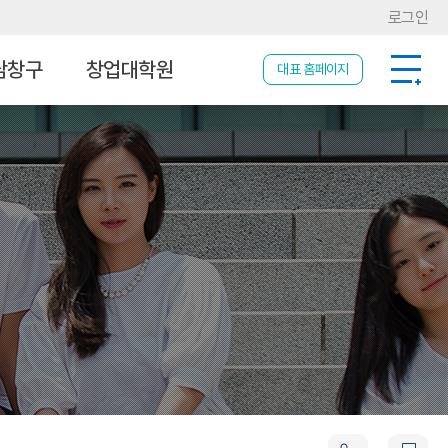
로그인
담창구
창업대학원
대표 홈페이지
커리큘럼
교수진
혜택
입학 안내