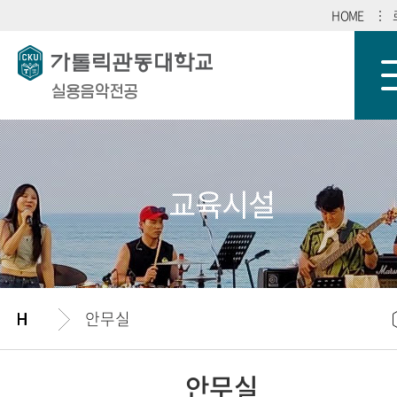
HOME
실용음악전공
교육시설
안무실
안무실