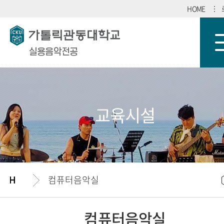
HOME
실용음악전공
교육시설
컴퓨터음악실
컴퓨터음악실