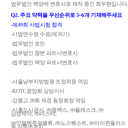
법무법인 백양에 변호사로 재직 중인 최우현입니다
Q2.
주요 약력을 우선순위로
5~6
개 기재해주세요
-
제
49
회 사법시험 합격
-
사법연수원 수료
(
제
39
기
)
-
법무법인 로민
-
법무법인 참본 파트너변호사
-
법무법인 백양 파트너변호사
-
서울남부지방법원 조정위원 역임
-ROTC
중앙회 상임이사
-
강릉고
28
회 재경 동창회장 역임
-
시흥도시공사
,
㈜
젬백스
,
㈜
플래스크
,
㈜
삼성제약
,
㈜
아스타
,
㈜
인텔렉추얼밸류
,
㈜
노스퀘스트
,
㈜
아이윈플러스
등 자문변호사