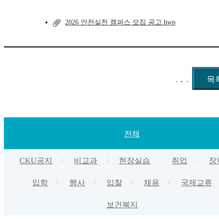
2026 안전실천 캠퍼스 모집 공고.hwp
전체
CKU공지
비교과
현장실습
취업
장
입학
행사
입찰
채용
국제교류
보건복지