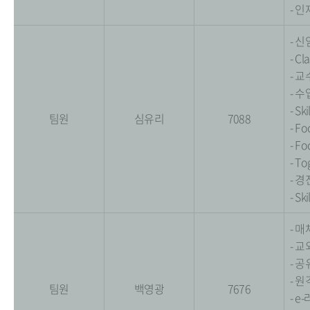
- 
- 신
- C
- 
- 
- S
팀원
심유리
7088
- F
- F
- T
- 
- S
- 
- 
- 
- 
팀원
백영광
7676
- 