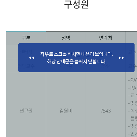
구성원
구분
성명
연락처
센터장
최정숙
7227
교육
전담교수
차연홍
7544
교수
- PA
- P
- 
- 
연구원
김원미
7543
- 
- 
- 
- 인