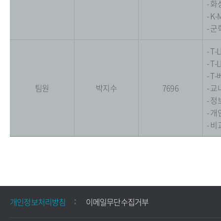
- 
- K
- 군
- T
- T
- 
팀원
박지수
7696
- 
- 
- 
- 
개인정보처리방침
이메일무단수집거부