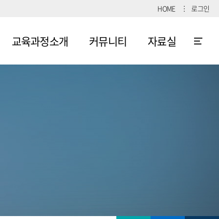
HOME
로그인
교육과정소개
커뮤니티
자료실
교육과정
공지사항
학습자료
실
학사일정
재학생
게시판
각종서식
졸업생
관련사이
게시판
트
학생활동앨범
CPX
동영상
예비CKU
학생 Q&A
OSCE
동영상