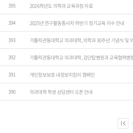
395
2026학년도 의학과 교육과정 자료
394
2025년 연구활동종사자 하반기 정기교육 이수 안내
393
가톨릭관동대학교 의과대학, 의학과 30주년 기념식 및 
392
가톨릭관동대학교 의과대학, 검단탑병원과 교육협력병원
391
개인정보보호 내정보지킴이 캠페인
390
의과대학 학생 상담센터 오픈 안내