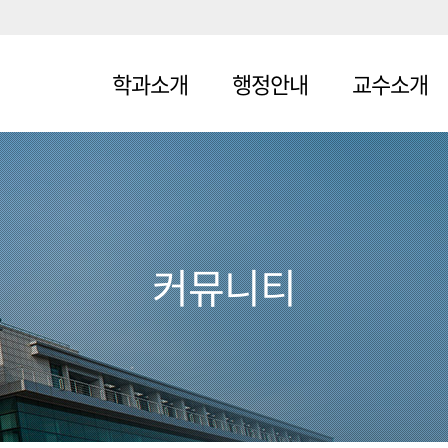
학과소개
행정안내
교수소개
대학소개
대학조직
기초의학교실
학장인사말
교학팀(강릉)
의료인문학교
실
사명체계
교학팀(인천)
커뮤니티
의학교육학교
교육목적/
실
교육목표
임상의학교실
졸업역량
시기성과
연혁