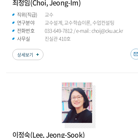
최정임(Choi, Jeong-Im)
직위(직급)
교수
연구분야
교수설계, 교수학습이론, 수업컨설팅
전화번호
033-649-7812 / e-mail : choij@cku.ac.kr
사무실
진실관 410호
상세보기
이정숙(Lee, Jeong-Sook)