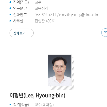
직위(직급)
교수
연구분야
교육심리
전화번호
033-649-7811 / e-mail : yhjung@cku.ac.kr
사무실
진실관 409호
상세보기
이형빈(Lee, Hyoung-bin)
직위(직급)
교수(학과장)