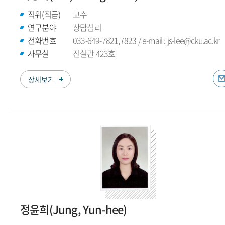
직위(직급)
교수
연구분야
상담심리
전화번호
033-649-7821,7823 / e-mail : js-lee@cku.ac.kr
사무실
진실관 423호
상세보기
정윤희(Jung, Yun-hee)