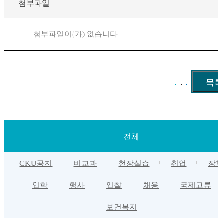
첨부파일
첨부파일이(가) 없습니다.
전체
CKU공지
비교과
현장실습
취업
장
입학
행사
입찰
채용
국제교류
보건복지