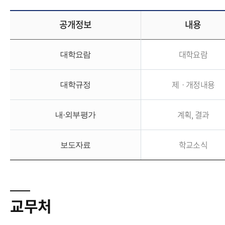
공개정보
내용
대학요람
대학요람
제ㆍ개정내용
대학규정
계획, 결과
내·외부평가
학교소식
보도자료
교무처