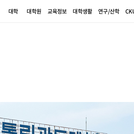
대학
대학원
교육정보
대학생활
연구/산학
CK
개
학
내
안내
정
원
지
서포터즈
산학협력
교육안내
CKU News
대학원 입학
학생활동
빛나는 동문
총장소개
ANCHOR사업단
CKU미디어
외국인
학사안내
병무안내
대학현황
창업지원단
장학안내
국제교류
학
사
신
내
학생증
교육과정
총학생회
인사말
대학신문
학점이수
입영안내
대학자체평가결과
장학제도
해외 학점교
념
발급
교육과정 편람
동아리소개
연설 및 기고문
홍보동영상
학사제도
학군단(ROTC)
대학평의원회
학자금대출
외국인유학
담지원
수강신청
사회봉사
SNS콘텐츠
학적변동
예비군안내
기금운용심의회
국가근로
획
생지원
등록금심의위원회
건경영방침
정책예고
예결산공고
징
기부금실적
습
민원서비스
적립금 운용 현황
규정관리
ee 현장실습
가톨릭관동 신문고