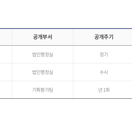
공개부서
공개주기
법인행정실
정기
법인행정실
수시
기획평가팀
년 1회