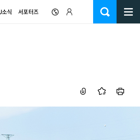
U소식
서포터즈
교기관
이버강좌
IT서비스지원
학사공지/문의
인천가톨릭학원
시설안내
류
기구표 및 부서안내
종합정보
학사공지
이사진소개
생활관
생
대학병원
웹메일
학사Q&A
이사회소집통보
식당/식단
원격수업
FAQ
이사회회의록
체육시설
Wi-Fi 안내
서식자료실
천주교 인천교구
편의시설
Office 365
CCTV현황
전자정보실
통학버스안내