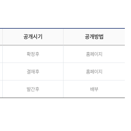
공개시기
공개방법
확정후
홈페이지
결재후
홈페이지
발간후
배부