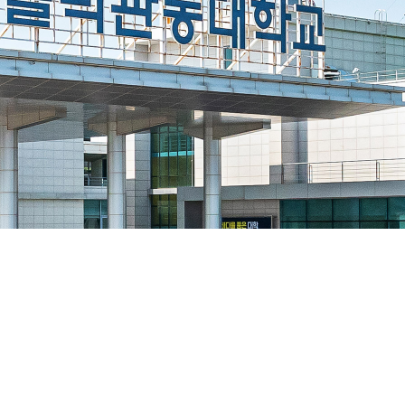
일학습병행
종합상담실
안내
발전기금
정보공개
FAQ
시는길
자료실
정보공개안내
맵
인권보호 온라인 신고센터
정보공개청구
사전정보공개
비공개대상정보
정보공개목록
기관장업무추진비