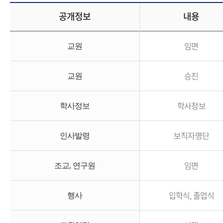
공개정보
내용
임면
교원
승진
교원
학사정보
학사정보
보직자명단
인사발령
임면
조교, 연구원
입학식, 졸업식
행사