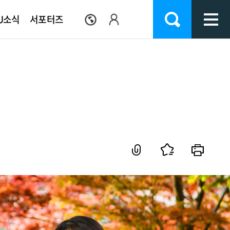
U소식
서포터즈
교기관
이버강좌
IT서비스지원
학사공지/문의
인천가톨릭학원
시설안내
류
기구표 및 부서안내
종합정보
학사공지
이사진소개
생활관
생
대학병원
웹메일
학사Q&A
이사회소집통보
식당/식단
원격수업
FAQ
이사회회의록
체육시설
Wi-Fi 안내
서식자료실
천주교 인천교구
편의시설
Office 365
CCTV현황
전자정보실
통학버스안내