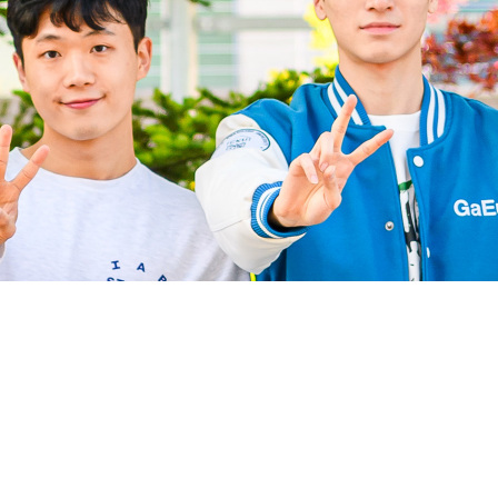
일학습병행
종합상담실
안내
발전기금
정보공개
FAQ
시는길
자료실
정보공개안내
맵
인권보호 온라인 신고센터
정보공개청구
사전정보공개
비공개대상정보
정보공개목록
기관장업무추진비