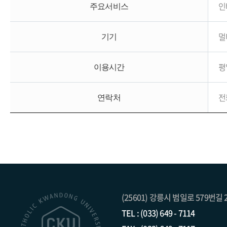
인
주요서비스
멀
기기
평일
이용시간
전화
연락처
(25601) 강릉시 범일로 579번길 
TEL : (033) 649 - 7114