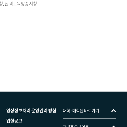
송시청, 원격교육방송시청
트리니티융합대학
영상정보처리 운영관리 방침
대학·대학원 바로가기
입찰공고
경영학전공
교목처(성 프란치스코