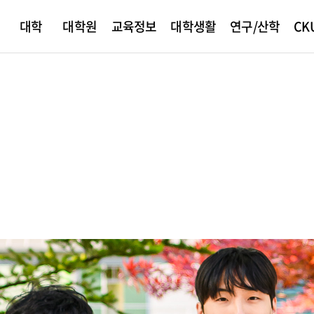
대학
대학원
교육정보
대학생활
연구/산학
CK
개
학
내
안내
정
원
지
서포터즈
산학협력
교육안내
CKU News
대학원 입학
학생활동
빛나는 동문
총장소개
ANCHOR사업단
CKU미디어
외국인
학사안내
병무안내
대학현황
창업지원단
장학안내
국제교류
학
사
신
내
학생증
교육과정
총학생회
인사말
대학신문
학점이수
입영안내
대학자체평가결과
장학제도
해외 학점교
념
발급
교육과정 편람
동아리소개
연설 및 기고문
홍보동영상
학사제도
학군단(ROTC)
대학평의원회
학자금대출
외국인유학
담지원
수강신청
사회봉사
SNS콘텐츠
학적변동
예비군안내
기금운용심의회
국가근로
획
생지원
등록금심의위원회
건경영방침
정책예고
예결산공고
징
기부금실적
습
민원서비스
적립금 운용 현황
규정관리
ee 현장실습
가톨릭관동 신문고