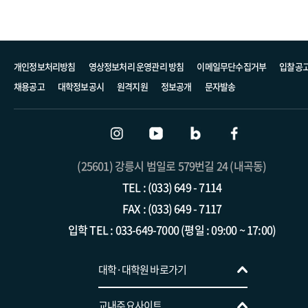
개인정보처리방침
영상정보처리 운영관리 방침
이메일무단수집거부
입찰공
채용공고
대학정보공시
원격지원
정보공개
문자발송
(25601) 강릉시 범일로 579번길 24 (내곡동)
TEL : (033) 649 - 7114
FAX : (033) 649 - 7117
입학 TEL : 033-649-7000 (평일 : 09:00 ~ 17:00)
트리니티융합대학
대학·대학원 바로가기
경영학전공
교목처(성 프란치스코 성당)
교내주요사이트