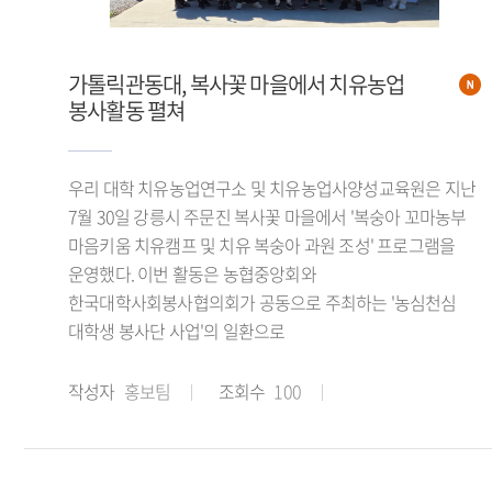
가톨릭관동대, 복사꽃 마을에서 치유농업
봉사활동 펼쳐
우리 대학 치유농업연구소 및 치유농업사양성교육원은 지난
7월 30일 강릉시 주문진 복사꽃 마을에서 '복숭아 꼬마농부
마음키움 치유캠프 및 치유 복숭아 과원 조성' 프로그램을
운영했다. 이번 활동은 농협중앙회와
한국대학사회봉사협의회가 공동으로 주최하는 '농심천심
대학생 봉사단 사업'의 일환으로
작성자
홍보팀
조회수
100