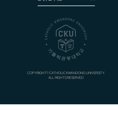
행정학전공
국제교류처
경찰행정학전공
총동문회
해양경찰학전공
CKU사회봉사·인성센터
사회복지학전공
학생상담센터
광고홍보학전공
인권센터
호텔관광경영학전공
장애학생지원센터
조리외식경영학전공
COPYRIGHT© CATHOLIC KWANDONG UNIVERSITY.
국가시험지원센터
ALL RIGHTS RESERVED
의료경영학전공
중앙도서관
항공교통물류전공
의학도서관
콘텐츠제작전공
박물관