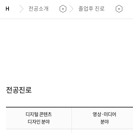
전공소개
졸업후 진로
전공진로
디지털 콘텐츠
영상·미디어
디자인 분야
분야