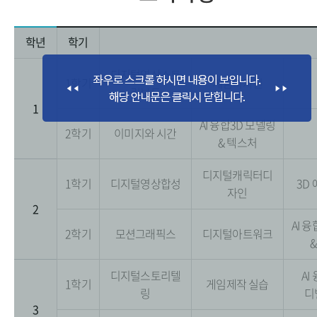
학년
학기
디지털영상스토
1학기
게임디자인
리보드
1
AI 융합3D 모델링
2학기
이미지와 시간
& 텍스처
디지털캐릭터디
1학기
디지털영상합성
3D
자인
2
AI 
2학기
모션그래픽스
디지털아트워크
디지털스토리텔
AI
1학기
게임제작 실습
링
디
3