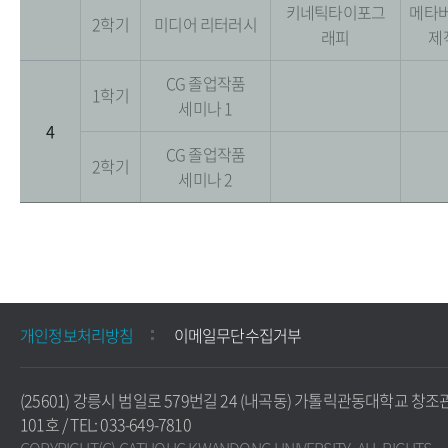
키네틱타이포그
메타버
2학기
미디어 리터러시
래피
제
CG 졸업작품
1학기
세미나 1
4
CG 졸업작품
2학기
세미나 2
개인정보처리방침
이메일무단수집거부
(25601) 강릉시 범일로 579번길 24 (내곡동) 가톨릭관동대학교 창조
101호 / TEL: 033-649-7810