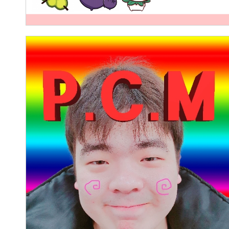
P. C. M ( Pro CG Masters )
2017.03.28
구자민