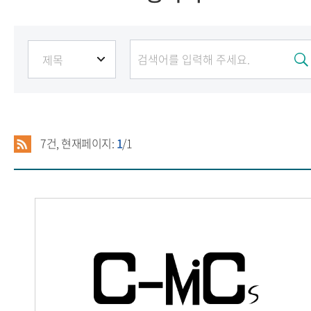
7
건, 현재페이지:
1
/1
C-Mics(씨믹스)
2026.06.13
권종산